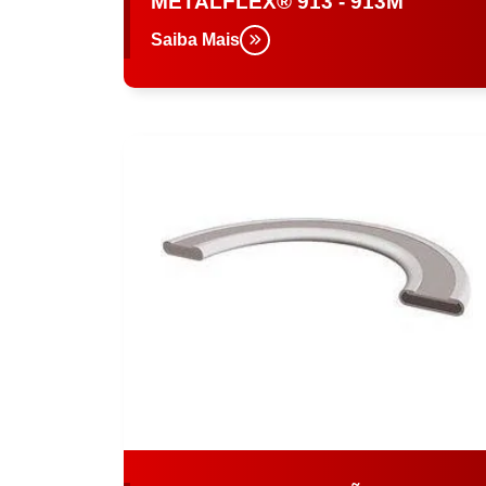
METALFLEX® 913 - 913M
Saiba Mais