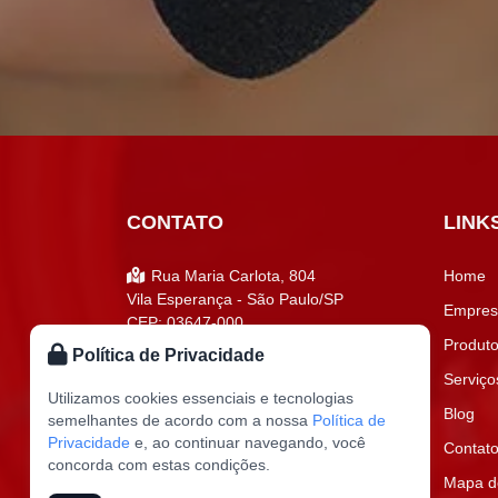
CONTATO
LINK
Rua Maria Carlota, 804
Home
Vila Esperança - São Paulo/SP
Empres
CEP: 03647-000
Produt
Política de Privacidade
diniz@dinizjuntas.com.br
Serviço
(11) 3366-9055
Utilizamos cookies essenciais e tecnologias
Blog
semelhantes de acordo com a nossa
Política de
Privacidade
e, ao continuar navegando, você
Contat
concorda com estas condições.
Mapa do