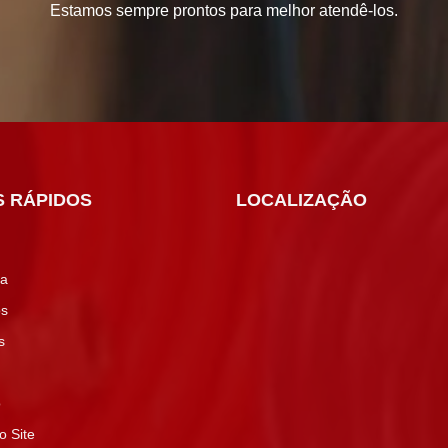
Estamos sempre prontos para melhor atendê-los.
S RÁPIDOS
LOCALIZAÇÃO
a
os
s
o
 Site