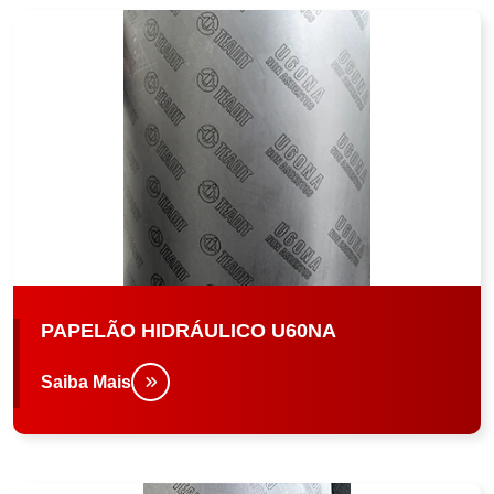
PAPELÃO HIDRÁULICO U60NA
Saiba Mais