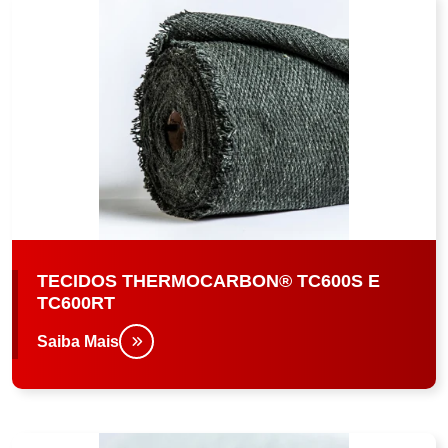
TECIDOS THERMOCARBON® TC600S E
TC600RT
Saiba Mais