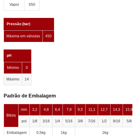
Vapor
650
Pressão (bar)
Máxima em válvulas
450
pH
Mínimo
0
Máximo
14
Padrão de Embalagem
mm
3,2
4,8
6,4
7,9
9,5
11,1
12,7
14,3
15,9
Bitola
pol
1/8
3/16
1/4
5/16
3/8
7/16
1/2
9/16
5/8
Embalagem
0,5kg
1kg
2kg