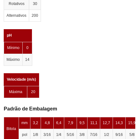
Rotativos
30
Alternativos
200
pH
Mínimo
0
Máximo
14
Velocidade (m/s)
Máxima
20
Padrão de Embalagem
mm
3,2
4,8
6,4
7,9
9,5
11,1
12,7
14,3
15,9
Bitola
pol
1/8
3/16
1/4
5/16
3/8
7/16
1/2
9/16
5/8