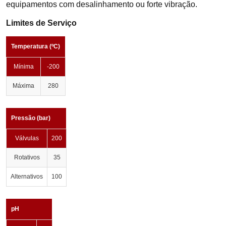
equipamentos com desalinhamento ou forte vibração.
Limites de Serviço
Temperatura (ºC)
Mínima
-200
Máxima
280
Pressão (bar)
Válvulas
200
Rotativos
35
Alternativos
100
pH