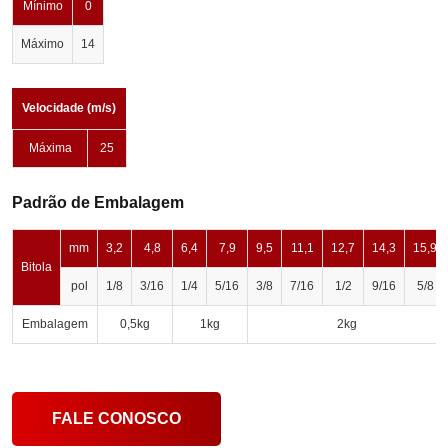
Mínimo
0
Máximo
14
Velocidade (m/s)
Máxima
25
Padrão de Embalagem
mm
3,2
4,8
6,4
7,9
9,5
11,1
12,7
14,3
15,9
Bitola
pol
1/8
3/16
1/4
5/16
3/8
7/16
1/2
9/16
5/8
Embalagem
0,5kg
1kg
2kg
FALE CONOSCO